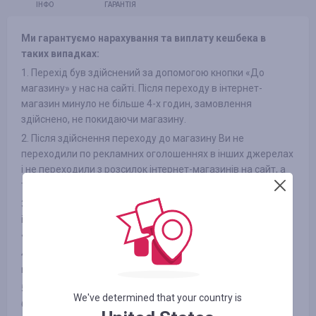
ІНФО
ГАРАНТІЯ
Ми гарантуємо нарахування та виплату кешбека в
таких випадках:
1. Перехід був здійснений за допомогою кнопки «До
магазину» у нас на сайті. Після переходу в інтернет-
магазин минуло не більше 4-х годин, замовлення
здійснено, не покидаючи магазину.
2. Після здійснення переходу до магазину Ви не
переходили по рекламних оголошеннях в інших джерелах
і не переходили з розсилок інтернет-магазинів на сайт, а
також не використовували сторонні промокоди
3. Обраний Вами товар бере участь в кешбека (в деяких
інтернет-магазинах є поділ на категорії, дивіться вкладку
«ІНФОРМАЦІЯ/УМОВИ» )
4. Після оплати товару Вами в інтернет-магазині Ви не
відмовилися від товару з будь-яких причин
5. Ви не використовуєте або відключили спеціальні
We've determined that your country is
блокувальники реклами, як-от AdBlock та інші