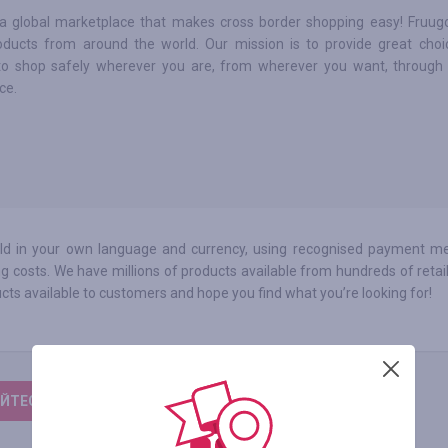
 a global marketplace that makes cross border shopping easy! Fruugo
oducts from around the world. Our mission is to provide great cho
o shop safely wherever you are, from wherever you want, through 
ce.
rld in your own language and currency, using recognised payment m
g costs. We have millions of products available from hundreds of retail
cts available to customers and hope you find what you’re looking for!
ЙТЕСЬ, ЧТОБЫ ОСТАВИТЬ ОТЗЫВ