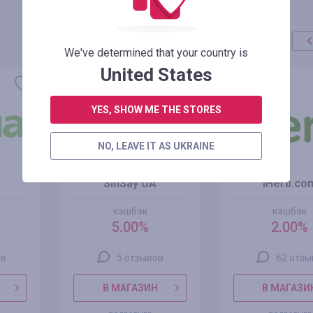
We've determined that your country is
United States
YES, SHOW ME THE STORES
NO, LEAVE IT AS UKRAINE
SinSay UA
iHerb.co
кэшбэк
кэшбэк
5.00%
2.00%
ов
5 отзывов
62 отзы
В МАГАЗИН
В МАГАЗИ