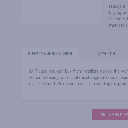
Fruugo is
buying pr
freedom t
marketpla
ИНФО
РМАЦИЯ/УСЛОВИЯ
ГАРАНТИЯ
At Fruugo you can buy from retailers across the wo
without needing to calculate exchange rates or shippin
over the world. We're continuously expanding the produ
АВТОРИЗИРУ