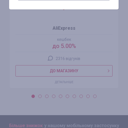
AliExpress
кешбек
до 5.00%
2316 відгуків
ДО МАГАЗИНУ
ДЕТАЛЬНІШЕ
Більше знижок
у нашому мобільному застосунку