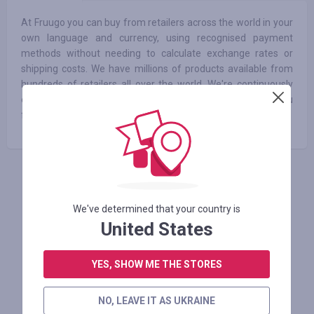
At Fruugo you can buy from retailers across the world in your
own language and currency, using recognised payment
methods without needing to calculate exchange rates or
shipping costs. We have millions of products available from
hundreds of retailers all over the world. We're continuously
expanding the products available to customers and hope you
find what you’re looking for!
АВТОРИЗУЙТЕСЬ, ЩОБ ЗАЛИШИТИ ВІДГУК
We've determined that your country is
United States
Схожі магазини
YES, SHOW ME THE STORES
NO, LEAVE IT AS UKRAINE