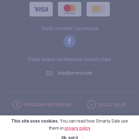
Śledź nowinki i promocje
Dział wsparcia Klientów Smarty.Sale
help@smarty.sale
PROGRAM
PARTNERSKI
DODAJ
SKLEP
This site uses cookies.
You can read how Smarty Sale use
POLSKA
them in
privacy policy
Ok, got it