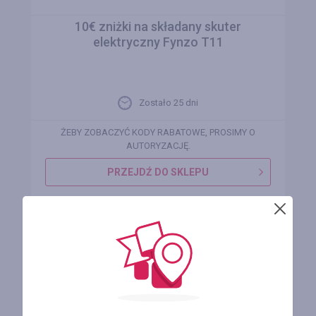
10€ zniżki na składany skuter
elektryczny Fynzo T11
Zostało 25 dni
ŻEBY ZOBACZYĆ KODY RABATOWE, PROSIMY O
AUTORYZACJĘ.
PRZEJDŹ DO SKLEPU
REJESTRUJ SIĘ I OTRZYMUJ ZWROT
PIENIĘDZY ZA ZAKUPY