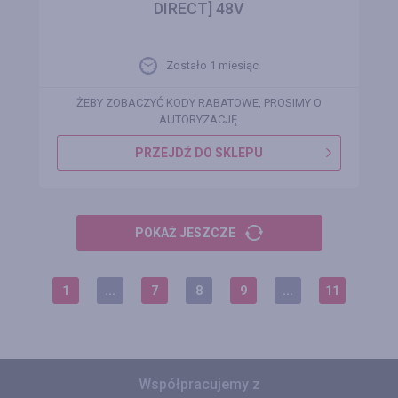
DIRECT] 48V
Zostało 1 miesiąc
ŻEBY ZOBACZYĆ KODY RABATOWE, PROSIMY O
AUTORYZACJĘ.
PRZEJDŹ DO SKLEPU
POKAŻ JESZCZE
1
...
7
8
9
...
11
Współpracujemy z